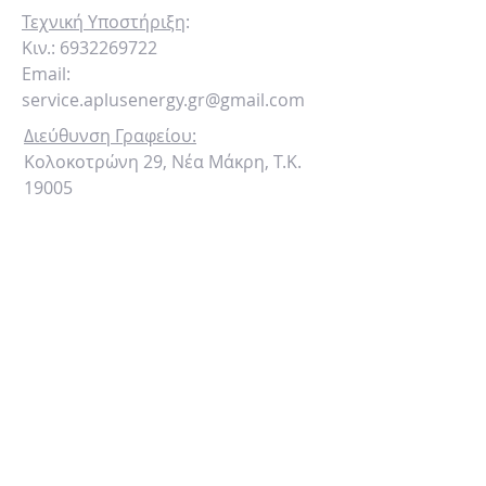
Τεχνική Υποστήριξη
:
Κιν.:
6932269722
Email:
service.aplusenergy.gr@gmail.com
Διεύθυνση Γραφείου
:
Κολοκοτρώνη 29, Νέα Μάκρη, Τ.Κ.
19005
Ωράριο Λειτουργίας
:
Δευτέρα - Παρασκευή 09:00 - 17:00
ΕΝΑΛΛΑΚΤΙΚΑ
ΣΥΜΠΛΗΡΩΣΤΕ
ΤΗΝ
ΦΟΡΜΑ ΕΠΙΚΟΙΝΩΝΙΑΣ