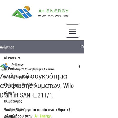
Ανάρτηση
All Posts
A+ Energy
All Posts
21 Απρ 2023
διαβάστηκε 1 λεπτά
Αντλητικό συγκρότημα
Αντλίες θερμότητας
ανύψωσης λυμάτων, Wilo
Εξοικονομώ Κατ' Οίκον
Ηλιακά
Drainlift SANI-L.21T/1.
Κλιματισμός
Φυσικό Αέριο
Ακόμη ένα έργο το οποίο ανατέθηκε εξ 
ολοκλήρου στην  
A+ Energy
.
Διάφορα