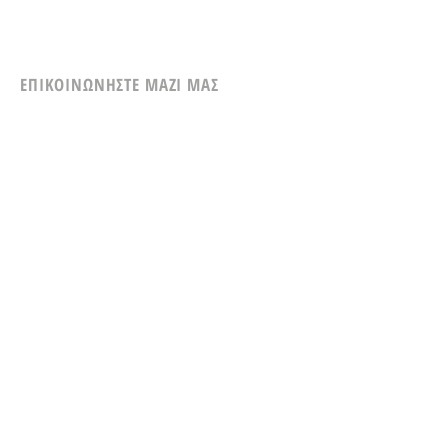
ΕΠΙΚΟΙΝΩΝΗΣΤΕ ΜΑΖΙ ΜΑΣ
Τμήμα
Πωλήσεων:
Τηλ:
210-61287
3
7
Email:
sales.aplusenergy.gr@gmail.com
Τεχνική Υποστήριξη
:
Κιν.:
6932269722
Email:
service.aplusenergy.gr@gmail.com
Διεύθυνση Γραφείου
:
Κολοκοτρώνη 29, Νέα Μάκρη, Τ.Κ.
19005