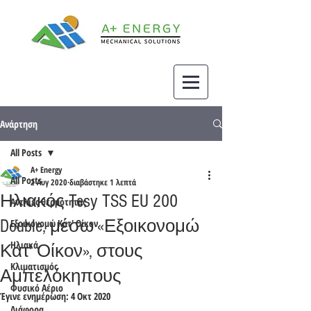
Ανάρτηση
All Posts
A+ Energy
All Posts
2 Αυγ 2020
διαβάστηκε 1 λεπτά
Ηλιακός Tesy TSS EU 200
Αντλίες θερμότητας
Double, μέσω «Εξοικονομώ
Εξοικονομώ Κατ' Οίκον
Ηλιακά
Κατ' Οίκον», στους
Κλιματισμός
Αμπελόκηπους
Φυσικό Αέριο
Έγινε ενημέρωση:
4 Οκτ 2020
Διάφορα