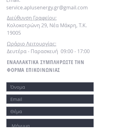
Email:
service.aplusenergy.gr@gmail.com
Διεύθυνση Γραφείου
:
Κολοκοτρώνη 29, Νέα Μάκρη, Τ.Κ.
19005
Ωράριο Λειτουργίας
:
Δευτέρα - Παρασκευή 09:00 - 17:00
ΕΝΑΛΛΑΚΤΙΚΑ
ΣΥΜΠΛΗΡΩΣΤΕ
ΤΗΝ
ΦΟΡΜΑ ΕΠΙΚΟΙΝΩΝΙΑΣ