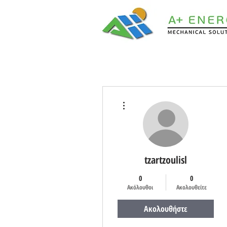
Περισσότερες ενέργειες
tzartzoulisl
0
0
Ακόλουθοι
Ακολουθείτε
Ακολουθήστε